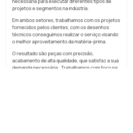
necessária para executar diferentes tipos de
projetos e segmentos na indústria.
Em ambos setores, trabalhamos com os projetos
fornecidos pelos clientes, com os desenhos
técnicos conseguimos realizar o serviço visando
o melhor aproveitamento da matéria-prima.
O resultado são peças com precisão,
acabamento de alta qualidade, que satisfaz a sua
demanda necessária. Trabalhamos com foco na
qualidade e em prazos de entrega rigorosos.
Combinando tecnologia de ponta com uma
construção sólida, a Metalúrgica HM Ltda. é uma
escolha excelente para quem busca aumentar a
eficiência e a qualidade em seus processos que
precisam de corte a laser e serviços de dobra.
Transforme suas ideias com precisão e agilidade!