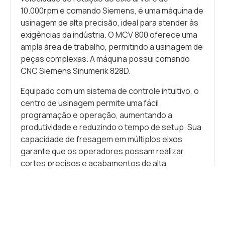
10.000rpm e comando Siemens, é uma máquina de
usinagem de alta precisão, ideal para atender às
exigências da indústria. O MCV 800 oferece uma
ampla área de trabalho, permitindo a usinagem de
peças complexas. A máquina possui comando
CNC Siemens Sinumerik 828D.
Equipado com um sistema de controle intuitivo, o
centro de usinagem permite uma fácil
programação e operação, aumentando a
produtividade e reduzindo o tempo de setup. Sua
capacidade de fresagem em múltiplos eixos
garante que os operadores possam realizar
cortes precisos e acabamentos de alta
qualidade, atendendo às exigências mais
rigorosas do mercado.
O
CNC – Doosan
–
DNM 500 de 1020mm
é uma
máquina com características técnicas